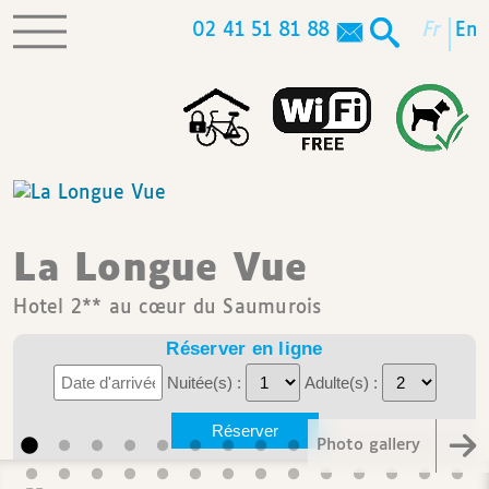
02 41 51 81 88
fr
en
La Longue Vue
Hotel 2** au cœur du Saumurois
Réserver en ligne
Nuitée(s) :
Adulte(s) :
Photo gallery