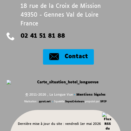
18 rue de la Croix de Mission
49350
-
Gennes Val de Loire
France
02 41 51 81 88
Contact
©
2011-2026 , La Longue Vue
•
Mentions légales
Réalisation :
pyrat.net
•
Squelette
SoyezCréateurs
propulsé par
SPIP
Dernière mise à jour du site : vendredi 1er mai 2026